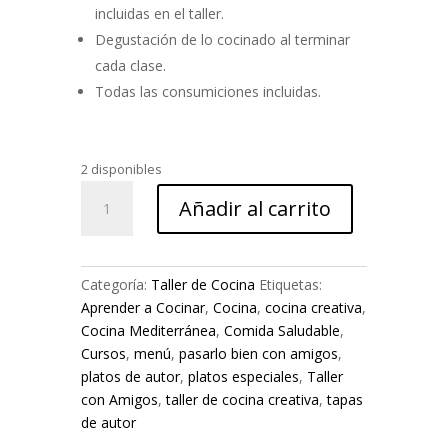
incluidas en el taller.
Degustación de lo cocinado al terminar
cada clase.
Todas las consumiciones incluidas.
2 disponibles
Taller
Añadir al carrito
de
Cocina
Peruana
-
Categoría:
Taller de Cocina
Etiquetas:
4
Aprender a Cocinar
,
Cocina
,
cocina creativa
,
de
Cocina Mediterránea
,
Comida Saludable
,
Mayo
Cursos
,
menú
,
pasarlo bien con amigos
,
cantidad
platos de autor
,
platos especiales
,
Taller
con Amigos
,
taller de cocina creativa
,
tapas
de autor