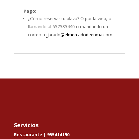
Pago:
¿Cómo reservar tu plaza? O por la web, o
llamando al 657585440 o mandando un
correo a
jjurado@elmercadodeenma.com
Servicios
Restaurante |
955414190