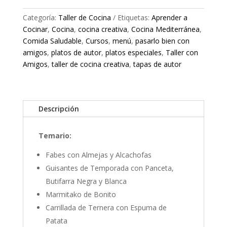
Guisos
Categoría:
Taller de Cocina
Etiquetas:
Aprender a
-
Cocinar
,
Cocina
,
cocina creativa
,
Cocina Mediterránea
,
23
Comida Saludable
,
Cursos
,
menú
,
pasarlo bien con
de
amigos
,
platos de autor
,
platos especiales
,
Taller con
Marzo
Amigos
,
taller de cocina creativa
,
tapas de autor
cantidad
Descripción
Temario:
Fabes con Almejas y Alcachofas
Guisantes de Temporada con Panceta,
Butifarra Negra y Blanca
Marmitako de Bonito
Carrillada de Ternera con Espuma de
Patata