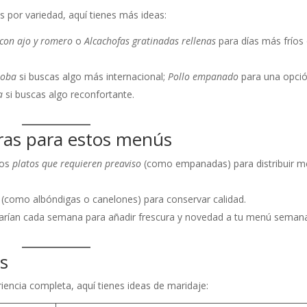
s por variedad, aquí tienes más ideas:
 con ajo y romero
o
Alcachofas gratinadas rellenas
para días más fríos
soba
si buscas algo más internacional;
Pollo empanado
para una opci
a
si buscas algo reconfortante.
ras para estos menús
los
platos que requieren preaviso
(como empanadas) para distribuir m
e (como albóndigas o canelones) para conservar calidad.
varían cada semana para añadir frescura y novedad a tu menú semana
os
encia completa, aquí tienes ideas de maridaje: