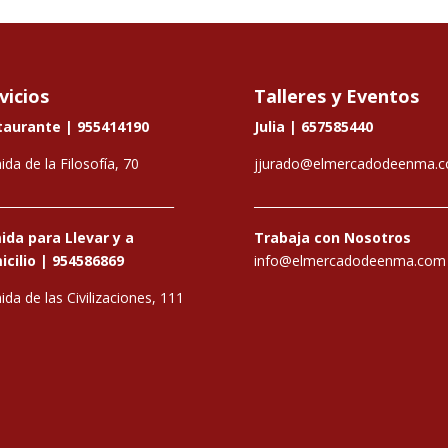
vicios
Talleres y Eventos
taurante |
955414190
Julia |
657585440
ida de la Filosofía, 70
jjurado@elmercadodeenma.
_____________________________
________________________________
da para Llevar y a
Trabaja con Nosotros
cilio |
954586869
info@elmercadodeenma.com
ida de las Civilizaciones, 111