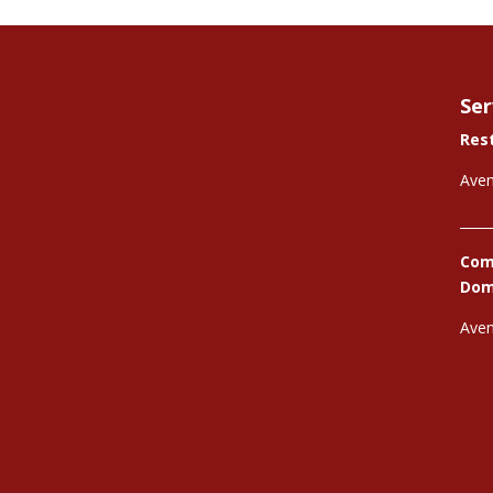
Ser
Res
Aven
_____
Comi
Domi
Aven