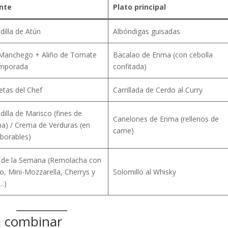
nte
Plato principal
dilla de Atún
Albóndigas guisadas
 Manchego + Aliño de Tomate
Bacalao de Enma (con cebolla
mporada
confitada)
tas del Chef
Carrillada de Cerdo al Curry
dilla de Marisco (fines de
Canelones de Enma (rellenos de
a) / Crema de Verduras (en
carne)
aborables)
s de la Semana (Remolacha con
, Mini-Mozzarella, Cherrys y
Solomillo al Whisky
…)
a combinar