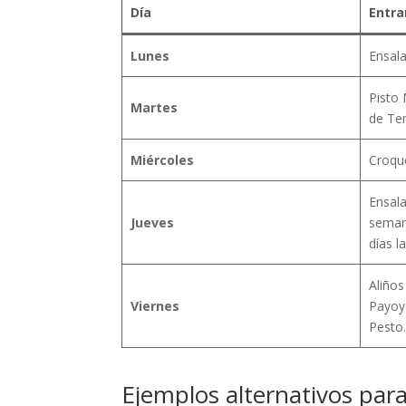
Día
Entra
Lunes
Ensala
Pisto
Martes
de Te
Miércoles
Croque
Ensala
Jueves
seman
días l
Aliño
Viernes
Payoyo
Pesto
Ejemplos alternativos par