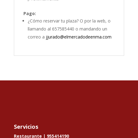
Pago:
¿Cómo reservar tu plaza? O por la web, o
llamando al 657585440 o mandando un
correo a
jjurado@elmercadodeenma.com
Servicios
Restaurante |
955414190