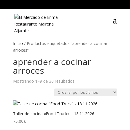
Inicio
/ Productos etiquetados “aprender a cocinar
arroces”
aprender a cocinar
arroces
Mostrando 1–9 de 30 resultados
Ordenado
por
los
últimos
Taller de cocina «Food Truck» – 18.11.2026
75,00
€