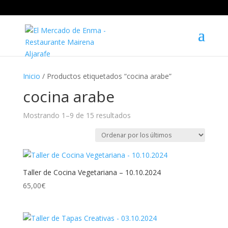
Inicio
/ Productos etiquetados “cocina arabe”
cocina arabe
Mostrando 1–9 de 15 resultados
Ordenado
por
los
últimos
Taller de Cocina Vegetariana – 10.10.2024
65,00
€