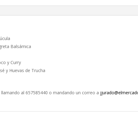
úcula
agreta Balsámica
oco y Curry
sé y Huevas de Trucha
 o llamando al 657585440 o mandando un correo a
jjurado@elmerca