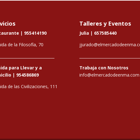
vicios
Talleres y Eventos
taurante |
955414190
Julia |
657585440
ida de la Filosofía, 70
jjurado@elmercadodeenma.
_____________________________
________________________________
da para Llevar y a
Trabaja con Nosotros
cilio |
954586869
info@elmercadodeenma.com
ida de las Civilizaciones, 111