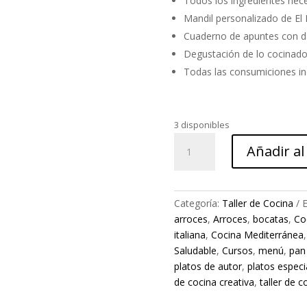
Todos los ingredientes nece
Mandil personalizado de E
Cuaderno de apuntes con dato
Degustación de lo cocinado 
Todas las consumiciones inc
3 disponibles
Taller
Añadir al
de
Tapas
Creativas
-
Categoría:
Taller de Cocina
E
7
arroces
,
Arroces
,
bocatas
,
Co
de
italiana
,
Cocina Mediterránea
marzo
Saludable
,
Cursos
,
menú
,
pan
cantidad
platos de autor
,
platos especi
de cocina creativa
,
taller de c