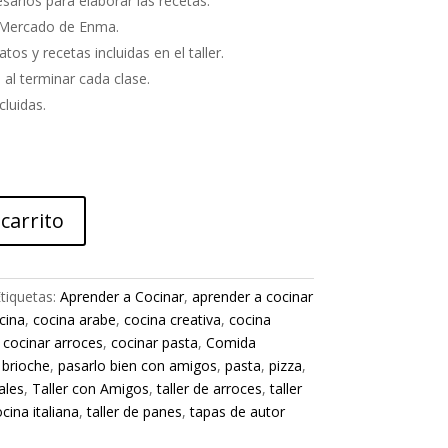
sarios para elaborar las recetas.
l Mercado de Enma.
s y recetas incluidas en el taller.
al terminar cada clase.
luidas.
 carrito
tiquetas:
Aprender a Cocinar
,
aprender a cocinar
cina
,
cocina arabe
,
cocina creativa
,
cocina
,
cocinar arroces
,
cocinar pasta
,
Comida
 brioche
,
pasarlo bien con amigos
,
pasta
,
pizza
,
ales
,
Taller con Amigos
,
taller de arroces
,
taller
ocina italiana
,
taller de panes
,
tapas de autor