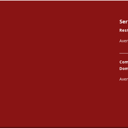
Ser
Res
Aven
_____
Comi
Domi
Aven