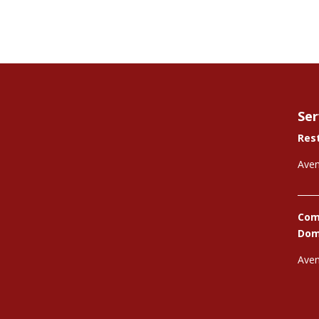
Ser
Res
Aven
_____
Comi
Domi
Aven