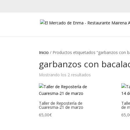
Inicio
/ Productos etiquetados “garbanzos con b
garbanzos con bacala
Mostrando los 2 resultados
Ordenado
por
los
últimos
Taller de Repostería de
Tall
Cuaresma-21 de marzo
de 
65,00
€
65,0