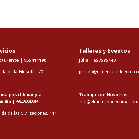
vicios
Talleres y Eventos
taurante |
955414190
Julia |
657585440
ida de la Filosofía, 70
jjurado@elmercadodeenma.
_____________________________
________________________________
da para Llevar y a
Trabaja con Nosotros
cilio |
954586869
info@elmercadodeenma.com
ida de las Civilizaciones, 111