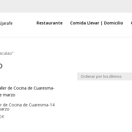
Restaurante
Comida Llevar | Domicilio
acalao”
o
er de Cocina de Cuaresma-14
marzo
0
€