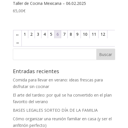
Taller de Cocina Mexicana – 06.02.2025
65,00
€
←
1
2
3
4
5
6
7
8
9
10
11
12
→
Entradas recientes
Comida para llevar en verano: ideas frescas para
disfrutar sin cocinar
El arte del tardeo: por qué se ha convertido en el plan
favorito del verano
BASES LEGALES SORTEO DÍA DE LA FAMILIA
Cómo organizar una reunión familiar en casa (y ser el
anfitrión perfecto)