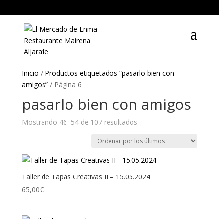
Inicio
/
Productos etiquetados “pasarlo bien con
amigos”
/ Página 6
pasarlo bien con amigos
Mostrando 46–54 de 107 resultados
Ordenado
por
los
últimos
Taller de Tapas Creativas II – 15.05.2024
65,00
€