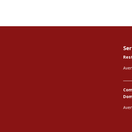
Ser
Res
Aven
_____
Comi
Domi
Aven