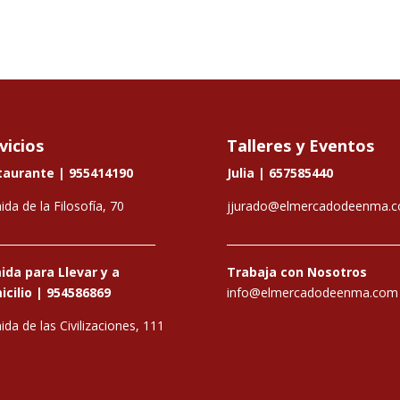
vicios
Talleres y Eventos
taurante |
955414190
Julia |
657585440
ida de la Filosofía, 70
jjurado@elmercadodeenma.
_____________________________
________________________________
da para Llevar y a
Trabaja con Nosotros
cilio |
954586869
info@elmercadodeenma.com
ida de las Civilizaciones, 111