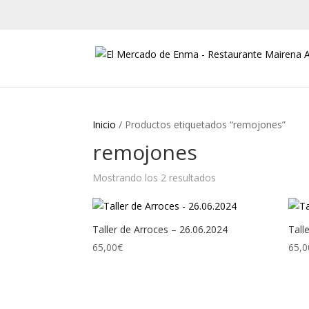
Inicio
/ Productos etiquetados “remojones”
remojones
Mostrando los 2 resultados
Ordenado
por
los
últimos
Taller de Arroces – 26.06.2024
Tall
65,00
€
65,0