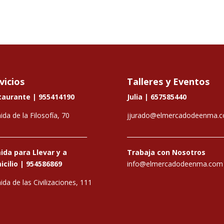
vicios
Talleres y Eventos
taurante |
955414190
Julia |
657585440
ida de la Filosofía, 70
jjurado@elmercadodeenma.
_____________________________
________________________________
da para Llevar y a
Trabaja con Nosotros
cilio |
954586869
info@elmercadodeenma.com
ida de las Civilizaciones, 111