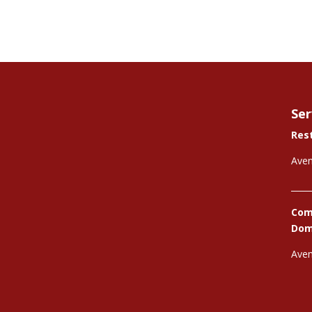
Ser
Res
Aven
_____
Comi
Domi
Aven