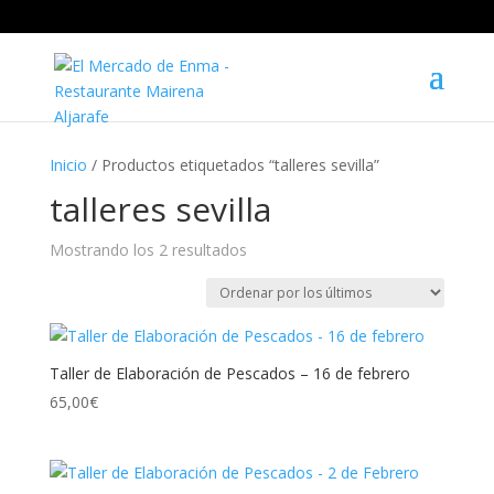
Inicio
/ Productos etiquetados “talleres sevilla”
talleres sevilla
Mostrando los 2 resultados
Ordenado
por
los
últimos
Taller de Elaboración de Pescados – 16 de febrero
65,00
€